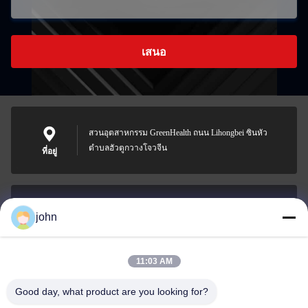
เสนอ
สวนอุตสาหกรรม GreenHealth ถนน Lihongbei ซินหัว
ตำบลฮัวตูกวางโจวจีน
ที่อยู่
john
lvdi11@greencooker.com
อีเมล
11:03 AM
Good day, what product are you looking for?
0086-153-7406-6785