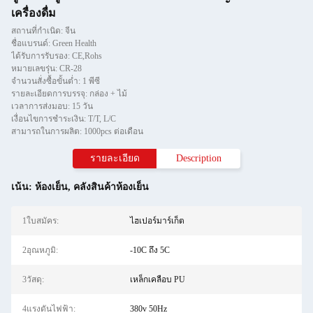
เครื่องดื่ม
สถานที่กำเนิด: จีน
ชื่อแบรนด์: Green Health
ได้รับการรับรอง: CE,Rohs
หมายเลขรุ่น: CR-28
จำนวนสั่งซื้อขั้นต่ำ: 1 พีซี
รายละเอียดการบรรจุ: กล่อง + ไม้
เวลาการส่งมอบ: 15 วัน
เงื่อนไขการชำระเงิน: T/T, L/C
สามารถในการผลิต: 1000pcs ต่อเดือน
รายละเอียด
Description
เน้น:
ห้องเย็น
,
คลังสินค้าห้องเย็น
1ใบสมัคร:
ไฮเปอร์มาร์เก็ต
2อุณหภูมิ:
-10C ถึง 5C
3วัสดุ:
เหล็กเคลือบ PU
4แรงดันไฟฟ้า:
380v 50Hz