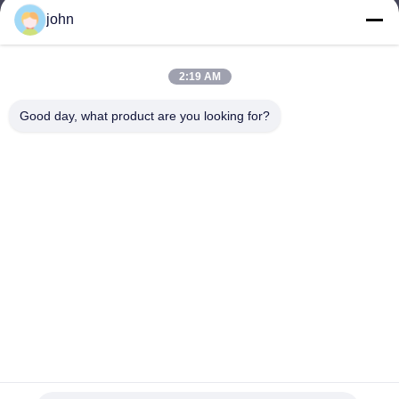
john
lvdi11@greencooker.com
อีเมล
2:19 AM
Good day, what product are you looking for?
0086-153-7406-6785
โทรศัพท์
Guangdong Green&Health Intelligence Cold
Chain Technology Co.,LTD