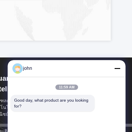
john
uangdong Green&Health
telligence Cold Chain
11:59 AM
chnology Co.,LTD
Good day, what product are you looking 
ลกวางตุ้งสีเขียวและสุขภาพข่าวกรองเย็นโซ่
for?
โนโลยี Co. , Ltd เป็นผู้ผลิตอุปกรณ์ทำความเย็นเชิง
ิชย์
จะติดต่อกลับโดยเร็วที่สุด