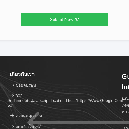
Submit Now
เกี่ยวกับเรา
G
ข้อมูลบริษัท
In
Te
302
มณฑ
SetTimeout("javascript:location.href='https://www.google.com'",
เทค
50);
พาณ
ควบคุมคุณภาพ
แผนผังเว็บไซต์
เรา