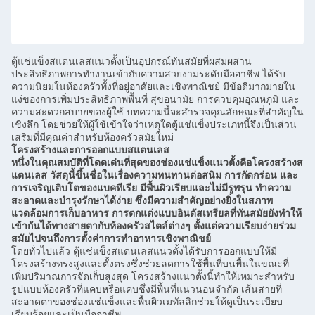
ตู้แช่แข็งสแตนเลสแนวตั้งเป็นอุปกรณ์ทันสมัยที่ผสมผสาน
ประสิทธิภาพการทำงานเข้ากับความสวยงามระดับมืออาชีพ ได้รับ
ความนิยมในห้องครัวทั้งที่อยู่อาศัยและเชิงพาณิชย์ มีข้อดีมากมายใน
แง่ของการเพิ่มประสิทธิภาพพื้นที่ สุขอนามัย การควบคุมอุณหภูมิ และ
ความสะดวกสบายของผู้ใช้ บทความนี้จะสำรวจคุณลักษณะที่สำคัญใน
เชิงลึก โดยช่วยให้ผู้ใช้เข้าใจว่าเหตุใดตู้แช่แข็งประเภทนี้จึงเป็นส่วน
เสริมที่มีคุณค่าสำหรับห้องครัวสมัยใหม่
โครงสร้างและการออกแบบสแตนเลส
หนึ่งในคุณสมบัติที่โดดเด่นที่สุดของช่องแช่แข็งแนวตั้งคือโครงสร้างส
แตนเลส วัสดุนี้ขึ้นชื่อในเรื่องความทนทานต่อสนิม การกัดกร่อน และ
การเจริญเติบโตของแบคทีเรีย มีพื้นผิวเรียบและไม่มีรูพรุน ทำความ
สะอาดและบำรุงรักษาได้ง่าย ซึ่งมีความสำคัญอย่างยิ่งในสภาพ
แวดล้อมการเก็บอาหาร การตกแต่งแบบอินดัสเทรียลที่ทันสมัยยังทำให้
เข้ากันได้ทางสายตากับห้องครัวสไตล์ต่างๆ ตั้งแต่ความเรียบง่ายร่วม
สมัยไปจนถึงการตั้งค่าการทำอาหารเชิงพาณิชย์
โดยทั่วไปแล้ว ตู้แช่แข็งสแตนเลสแนวตั้งได้รับการออกแบบให้มี
โครงสร้างทรงสูงและตั้งตรงซึ่งช่วยลดการใช้พื้นที่บนพื้นในขณะที่
เพิ่มปริมาณการจัดเก็บสูงสุด โครงสร้างแนวตั้งนี้ทำให้เหมาะสำหรับ
รูปแบบห้องครัวที่แคบหรือแคบซึ่งมีพื้นที่แนวนอนจำกัด เส้นสายที่
สะอาดตาของช่องแช่แข็งและพื้นผิวเมทัลลิกช่วยให้ดูเป็นระเบียบ
เรียบร้อยและเป็นมืออาชีพ