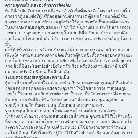
ความจุภายในและองค์กรการจัดเก็บ
ข้อดีที่สำคัญอีกประการหนึ่งของตู้แช่แข็งตั้งตรงคือโครงสร้างภายใน
ต่างจากตู้แช่แข็งที่ผู้ใช้ต้องขุดผ่านชั้นอาหาร ตู้แช่แข็งแนวตั้งมีชั้น
วางของ ตะกร้า และช่องประตูที่ช่วยให้สามารถจัดเก็บและดึงอาหาร
ในลักษณะที่สมเหตุสมผลและเข้าถึงได้ ชั้นวางแบบปรับได้ช่วยรองรับ
ภาชนะบรรจุอาหารขนาดต่างๆ ในขณะที่ลิ้นชักและถังขยะแบบดึง
ออกได้ช่วยให้แยกเนื้อสัตว์ ผัก อาหารแช่แข็ง และประเภทอื่นๆ ได้ง่าย
ขึ้น
ผู้ใช้มักชื่นชมว่าการจัดระเบียบและค้นหารายการเฉพาะนั้นง่ายดาย
เพียงใด หลายคนแสดงความคิดเห็นว่าตู้แช่แข็งตั้งตรงช่วยลดความยุ่ง
ยากในการขนถ่ายปริมาณมากเพียงเพื่อไปถึงบางสิ่งบางอย่างที่อยู่ด้าน
ล่าง สิ่งนี้มีประโยชน์อย่างยิ่งในครัวเรือนหรือห้องครัวเชิงพาณิชย์ที่
เวลาและประสิทธิภาพเป็นสิ่งสำคัญ
ระบบควบคุมอุณหภูมิและความเย็น
ตู้แช่แข็งแนวตั้งสมัยใหม่มักมาพร้อมกับระบบควบคุมอุณหภูมิที่แม่นยำ
จอแสดงผลดิจิตอลและแผงควบคุมช่วยให้ผู้ใช้สามารถปรับอุณหภูมิ
ภายในให้เหมาะสมกับความต้องการในการเก็บรักษาอาหารที่แตกต่าง
กัน หลายรุ่นยังมีฟังก์ชัน "แช่แข็งด่วน" ที่จะช่วยลดอุณหภูมิอย่าง
รวดเร็ว ช่วยกักเก็บความสด เนื้อสัมผัส และสารอาหาร
ระบบหมุนเวียนอากาศภายในช่องแช่แข็งป้องกันการสะสมของ
น้ำค้างแข็งโดยกระจายลมเย็นอย่างสม่ำเสมอ คุณสมบัติไร้น้ำค้างแข็ง
นี้ช่วยลดความจำเป็นในการบำรุงรักษาลงอย่างมาก และขจัดความไม่
สะดวกในการละลายน้ำแข็งด้วยตนเอง ผู้ใช้บางรายกล่าวว่าระบบ
อัตโนมัติเหล่านี้ทำให้เครื่องรู้สึก "ไร้มือ" อย่างแท้จริง และต้องการการ