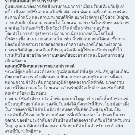
ระดับเสียงและการบำรุงรักษา
ตู้แช่แข็งแนวตั้งอาจส่งเสียงรบกวนมากกว่าเมื่อเปรียบเทียบกับตู้แช่
แข็ง เนื่องจากมีชิ้นส่วนกลไกเพิ่มเติม เช่น พัดลม เครื่องทำความร้อน
ละลายน้ำแข็ง และส่วนประกอบดิจิทัล อย่างไรก็ตาม ผู้ใช้ส่วนใหญ่พบ
ว่าระดับเสียงนั้นสามารถทนได้ โดยเฉพาะอย่างยิ่งในบริบทของสภาพ
แวดล้อมในห้องครัวซึ่งมีเครื่องใช้ไฟฟ้าอื่นๆ ทำงานอยู่ด้วย
โดยทั่วไปการบำรุงรักษาจะน้อยมากเนื่องจากเทคโนโลยีไม่มี
น้ำค้างแข็ง ส่วนประกอบภายใน เช่น ลิ้นชักแบบถอดได้และชั้นวาง
ป้องกันน้ำหกสามารถถอดออกและทำความสะอาดได้อย่างง่ายดาย
บางรุ่นยังมีสัญญาณเตือนที่ประตูแจ้งเตือนผู้ใช้หากเปิดประตูทิ้งไว้
นานเกินไป ช่วยรักษาความปลอดภัยของอาหารและป้องกันการสูญ
เสียพลังงาน
คุณสมบัติพิเศษและความอเนกประสงค์
ขณะนี้ตู้แช่แข็งแนวตั้งหลายรุ่นมีคุณสมบัติขั้นสูง เช่น สัญญาณเตือน
ภัยแบบเปิด การแจ้งเตือนความผันผวนของอุณหภูมิ และการตั้งค่า
หน่วยความจำที่จะคืนค่าอุณหภูมิล่าสุดหลังจากไฟฟ้าดับ นวัตกรรม
เหล่านี้ให้ความอุ่นใจ โดยเฉพาะสำหรับผู้ที่จัดเก็บสิ่งของแช่แข็งที่มี
คุณค่าหรือละเอียดอ่อน
บางเวอร์ชันยังมีระบบจัดเก็บข้อมูลแบบโมดูลาร์ รวมถึงลิ้นชักช่องแช่
แข็งแบบดึงออกได้และช่องที่ปรับแต่งได้ สิ่งเหล่านี้มีประโยชน์อย่างยิ่ง
ในการตั้งค่าที่ผู้ใช้จำเป็นต้องกำหนดค่าพื้นที่จัดเก็บข้อมูลใหม่เป็น
ประจำเพื่อให้เหมาะกับความต้องการที่เปลี่ยนแปลง ไม่ว่าจะเป็นการ
จัดเก็บของชำประจำสัปดาห์ในบ้านหรือห้องครัวที่เตรียมไว้สำหรับงาน
ใหญ่ คุณสมบัติเหล่านี้มอบความยืดหยุ่นที่จำเป็นสำหรับการดำเนิน
งานที่มีประสิทธิภาพ