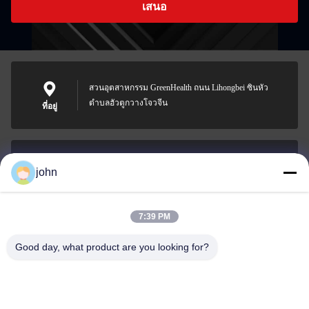
เสนอ
สวนอุตสาหกรรม GreenHealth ถนน Lihongbei ซินหัว
ตำบลฮัวตูกวางโจวจีน
ที่อยู่
john
lvdi11@greencooker.com
อีเมล
7:39 PM
Good day, what product are you looking for?
0086-153-7406-6785
โทรศัพท์