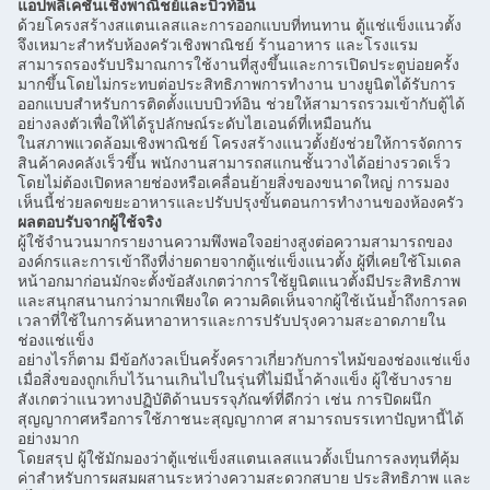
แอปพลิเคชั่นเชิงพาณิชย์และบิวท์อิน
ด้วยโครงสร้างสแตนเลสและการออกแบบที่ทนทาน ตู้แช่แข็งแนวตั้ง
จึงเหมาะสำหรับห้องครัวเชิงพาณิชย์ ร้านอาหาร และโรงแรม
สามารถรองรับปริมาณการใช้งานที่สูงขึ้นและการเปิดประตูบ่อยครั้ง
มากขึ้นโดยไม่กระทบต่อประสิทธิภาพการทำงาน บางยูนิตได้รับการ
ออกแบบสำหรับการติดตั้งแบบบิวท์อิน ช่วยให้สามารถรวมเข้ากับตู้ได้
อย่างลงตัวเพื่อให้ได้รูปลักษณ์ระดับไฮเอนด์ที่เหมือนกัน
ในสภาพแวดล้อมเชิงพาณิชย์ โครงสร้างแนวตั้งยังช่วยให้การจัดการ
สินค้าคงคลังเร็วขึ้น พนักงานสามารถสแกนชั้นวางได้อย่างรวดเร็ว
โดยไม่ต้องเปิดหลายช่องหรือเคลื่อนย้ายสิ่งของขนาดใหญ่ การมอง
เห็นนี้ช่วยลดขยะอาหารและปรับปรุงขั้นตอนการทำงานของห้องครัว
ผลตอบรับจากผู้ใช้จริง
ผู้ใช้จำนวนมากรายงานความพึงพอใจอย่างสูงต่อความสามารถของ
องค์กรและการเข้าถึงที่ง่ายดายจากตู้แช่แข็งแนวตั้ง ผู้ที่เคยใช้โมเดล
หน้าอกมาก่อนมักจะตั้งข้อสังเกตว่าการใช้ยูนิตแนวตั้งมีประสิทธิภาพ
และสนุกสนานกว่ามากเพียงใด ความคิดเห็นจากผู้ใช้เน้นย้ำถึงการลด
เวลาที่ใช้ในการค้นหาอาหารและการปรับปรุงความสะอาดภายใน
ช่องแช่แข็ง
อย่างไรก็ตาม มีข้อกังวลเป็นครั้งคราวเกี่ยวกับการไหม้ของช่องแช่แข็ง
เมื่อสิ่งของถูกเก็บไว้นานเกินไปในรุ่นที่ไม่มีน้ำค้างแข็ง ผู้ใช้บางราย
สังเกตว่าแนวทางปฏิบัติด้านบรรจุภัณฑ์ที่ดีกว่า เช่น การปิดผนึก
สุญญากาศหรือการใช้ภาชนะสุญญากาศ สามารถบรรเทาปัญหานี้ได้
อย่างมาก
โดยสรุป ผู้ใช้มักมองว่าตู้แช่แข็งสแตนเลสแนวตั้งเป็นการลงทุนที่คุ้ม
ค่าสำหรับการผสมผสานระหว่างความสะดวกสบาย ประสิทธิภาพ และ