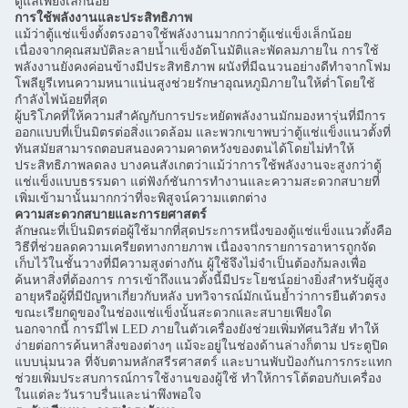
ดูแลเพียงเล็กน้อย
การใช้พลังงานและประสิทธิภาพ
แม้ว่าตู้แช่แข็งตั้งตรงอาจใช้พลังงานมากกว่าตู้แช่แข็งเล็กน้อย
เนื่องจากคุณสมบัติละลายน้ำแข็งอัตโนมัติและพัดลมภายใน การใช้
พลังงานยังคงค่อนข้างมีประสิทธิภาพ ผนังที่มีฉนวนอย่างดีทำจากโฟม
โพลียูรีเทนความหนาแน่นสูงช่วยรักษาอุณหภูมิภายในให้ต่ำโดยใช้
กำลังไฟน้อยที่สุด
ผู้บริโภคที่ให้ความสำคัญกับการประหยัดพลังงานมักมองหารุ่นที่มีการ
ออกแบบที่เป็นมิตรต่อสิ่งแวดล้อม และพวกเขาพบว่าตู้แช่แข็งแนวตั้งที่
ทันสมัยสามารถตอบสนองความคาดหวังของตนได้โดยไม่ทำให้
ประสิทธิภาพลดลง บางคนสังเกตว่าแม้ว่าการใช้พลังงานจะสูงกว่าตู้
แช่แข็งแบบธรรมดา แต่ฟังก์ชันการทำงานและความสะดวกสบายที่
เพิ่มเข้ามานั้นมากกว่าที่จะพิสูจน์ความแตกต่าง
ความสะดวกสบายและการยศาสตร์
ลักษณะที่เป็นมิตรต่อผู้ใช้มากที่สุดประการหนึ่งของตู้แช่แข็งแนวตั้งคือ
วิธีที่ช่วยลดความเครียดทางกายภาพ เนื่องจากรายการอาหารถูกจัด
เก็บไว้ในชั้นวางที่มีความสูงต่างกัน ผู้ใช้จึงไม่จำเป็นต้องก้มลงเพื่อ
ค้นหาสิ่งที่ต้องการ การเข้าถึงแนวตั้งนี้มีประโยชน์อย่างยิ่งสำหรับผู้สูง
อายุหรือผู้ที่มีปัญหาเกี่ยวกับหลัง บทวิจารณ์มักเน้นย้ำว่าการยืนตัวตรง
ขณะเรียกดูของในช่องแช่แข็งนั้นสะดวกและสบายเพียงใด
นอกจากนี้ การมีไฟ LED ภายในตัวเครื่องยังช่วยเพิ่มทัศนวิสัย ทำให้
ง่ายต่อการค้นหาสิ่งของต่างๆ แม้จะอยู่ในช่องด้านล่างก็ตาม ประตูปิด
แบบนุ่มนวล ที่จับตามหลักสรีรศาสตร์ และบานพับป้องกันการกระแทก
ช่วยเพิ่มประสบการณ์การใช้งานของผู้ใช้ ทำให้การโต้ตอบกับเครื่อง
ในแต่ละวันราบรื่นและน่าพึงพอใจ