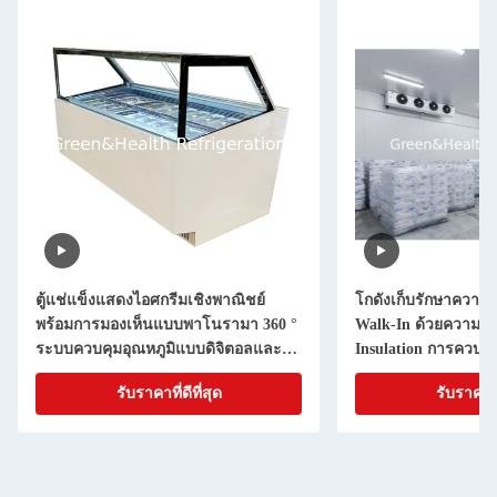
ตู้แช่แข็งแสดงไอศกรีมเชิงพาณิชย์
โกดังเก็บรักษาความ
พร้อมการมองเห็นแบบพาโนรามา 360 °
Walk-In ด้วยความห
ระบบควบคุมอุณหภูมิแบบดิจิตอลและ
Insulation การควบคุ
กระทะ GN สแตนเลส
และการขยายแบบโม
รับราคาที่ดีที่สุด
รับราคาที่