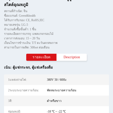
สไตล์อุณหภูมิ
สถานที่กำเนิด: จีน
ชื่อแบรนด์: Green&health
ได้รับการรับรอง: CE, RoHS,IEC
หมายเลขรุ่น: LG-5
จำนวนสั่งซื้อขั้นต่ำ: 1 ชิ้น
รายละเอียดการบรรจุ: แพคเกจกรอบไม้
เวลาการส่งมอบ: 15 ~ 20 วัน
เงื่อนไขการชำระเงิน: T/T ตะวันตกสหภาพ
สามารถในการผลิต: 500set ต่อเดือน
รายละเอียด
Description
เน้น:
ตู้แช่กระจก
,
ตู้แช่เครื่องดื่ม
1แหล่งจ่ายไฟ:
380V 50 / 60Hz
2ระบบระบายความร้อน:
พัดลมระบายความร้อน
3สี:
ดำหรือขาว
4อุณหภูมิ:
-18 ℃ ~ -22 ℃