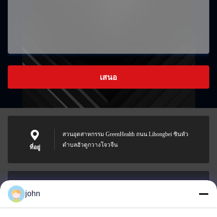
เสนอ
สวนอุตสาหกรรม GreenHealth ถนน Lihongbei ซินหัว
ตำบลฮัวตูกวางโจวจีน
ที่อยู่
john
lvdi11@greencooker.com
อีเมล