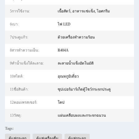
5การใช้งาน:
เนื้อสัตว์, อาหารแช่แข็ง, ไอศกรีม
6เบา:
ไฟ LED
7ประตูแก้ว:
ด้วยเครื่องทำความร้อน
8สารทำความเย็น:
R404A
9ทำน้ำแข็งให้ละลาย:
ละลายน้ำแข็งอัตโนมัติ
10สไตล์:
อุณหภูมิเดี่ยว
11ชื่อสินค้า:
ซุปเปอร์มาร์เก็ตตู้โชว์กระจกประตู
12คอมเพรสเซอร์:
โคป
13วัสดุ:
แผ่นเคลือบผงและกระจกฉนวน
Tags:
ตู้แช่กระจก
ตู้แช่เครื่องดื่ม
ตู้แช่กระจก